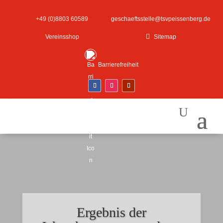
+49 (0)8803 60589
geschaeftsstelle@tsvpeissenberg.de

Vereinsshop
Sitemap
Barrierefreiheit
Ergebnis der