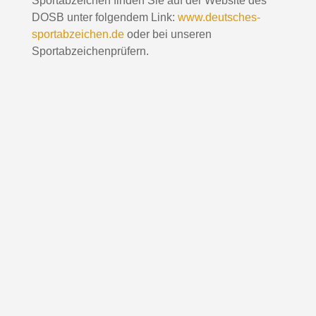
Sportabzeichen finden Sie auf der Website des
DOSB unter folgendem Link:
www​.deut​sches​-
sport​ab​zei​chen​.de
oder bei unseren
Sportabzeichenprüfern.
Vorher bitte anmelden
Wir möchten uns auf euch vorbereiten und
individuelle Prüfkarten bereitstellen. So
können alle gleiche sehen, welche
Disziplinen und welche Leistungswerte je
Alter erforderlich sind.
Meldet euch daher bitte unter Angabe des
vollständigen Namens, der Anschrift, des