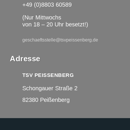
+49 (0)8803 60589
(Nur Mittwochs
von 18 – 20 Uhr besetzt!)
geschaeftsstelle@tsvpeissenberg.de
Adresse
TSV PEISSENBERG
Schongauer Straße 2
82380 Peißenberg