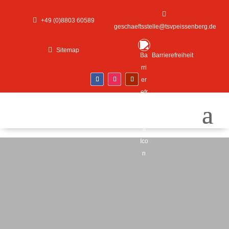


+49 (0)8803 60589
geschaeftsstelle@tsvpeissenberg.de

Sitemap
Barrierefreiheit