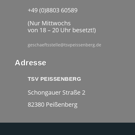
+49 (0)8803 60589
(Nur Mittwochs
von 18 – 20 Uhr besetzt!)
geschaeftsstelle@tsvpeissenberg.de
Adresse
TSV PEISSENBERG
Schongauer Straße 2
82380 Peißenberg